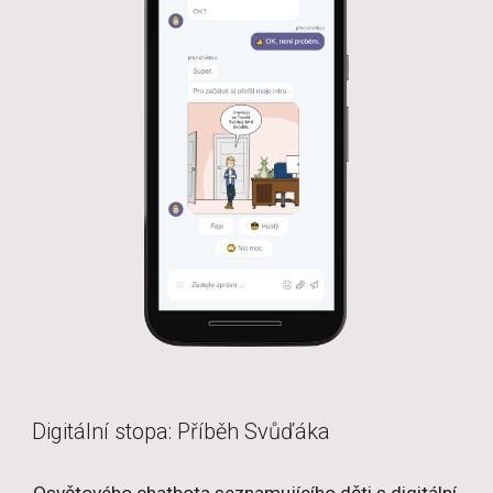
Digitální stopa: Příběh Svůďáka
Osvětového chatbota seznamujícího děti s digitální 