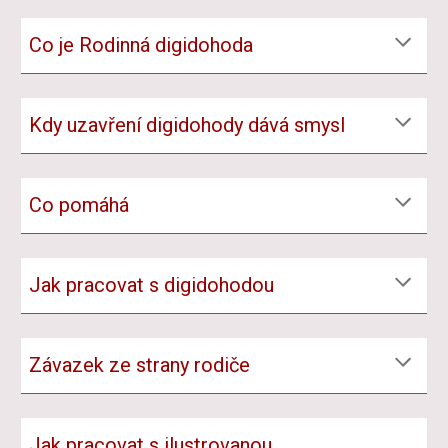
Co je Rodinná digidohod
a
Kdy uzavření digidohody dává smysl
Co pomáh
á
Jak pracovat s digidohodo
u
Závazek ze strany rodiče
Jak pracovat s ilustrovanou 