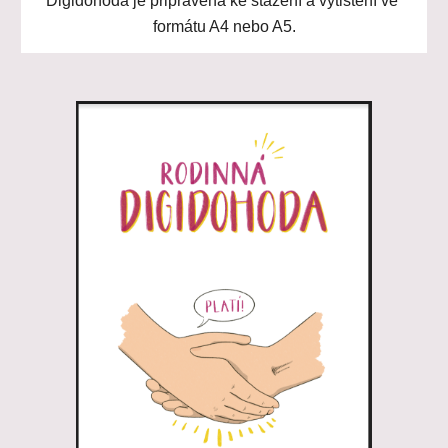
Digidohoda je připravena ke stažení a vytištění ve 
formátu A4 nebo A5.