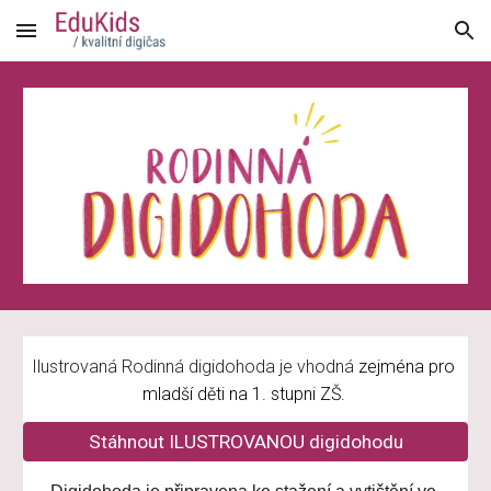
Skip to main content
Skip to navigation
Ilustrovaná Rodinná d
igidohoda je vhodná 
zejména pro 
mladší děti na 1. stupni ZŠ.
Stáhnout ILUSTROVANOU digidohodu